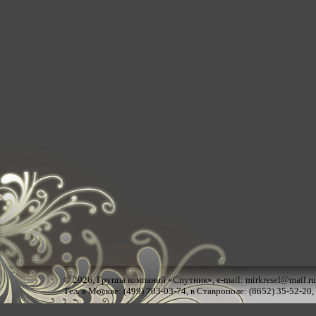
© 2026,
Группа компаний «Спутник»
, e-mail:
mirkresel@mail.ru
Тел. в Москве: (499) 703-03-74, в Ставрополе: (8652) 35-52-20,