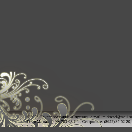
© 2026,
Группа компаний «Спутник»
, e-mail:
mirkresel@mail.ru
Тел. в Москве: (499) 703-03-74, в Ставрополе: (8652) 35-52-20,