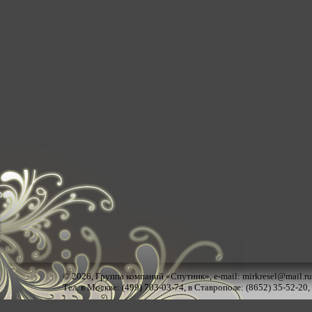
© 2026,
Группа компаний «Спутник»
, e-mail:
mirkresel@mail.ru
Тел. в Москве: (499) 703-03-74, в Ставрополе: (8652) 35-52-20,