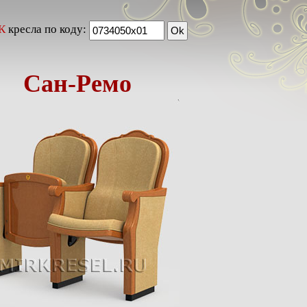
К
кресла по коду:
Сан-Ремо