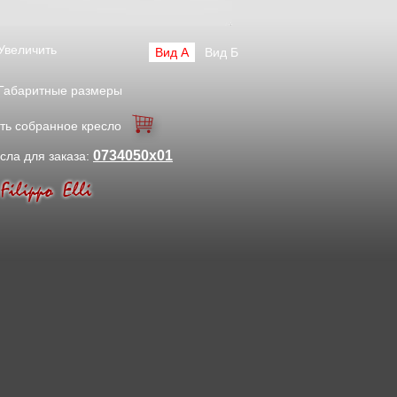
Увеличить
Вид А
Вид Б
Габаритные размеры
ть собранное кресло
0734050x01
сла для заказа: