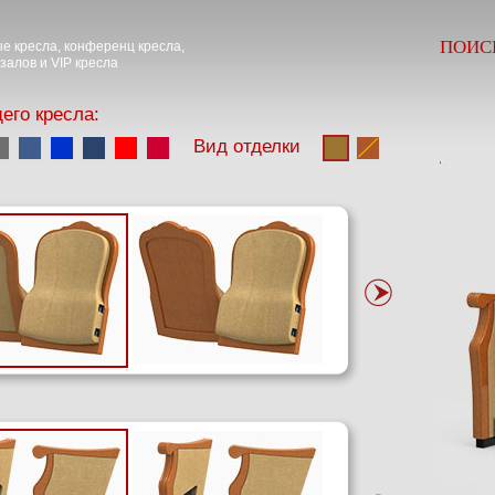
ПОИС
е кресла, конференц кресла,
залов и VIP кресла
его кресла:
Вид отделки