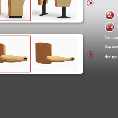
Отложи
Код кре