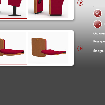
Отложи
Код кре